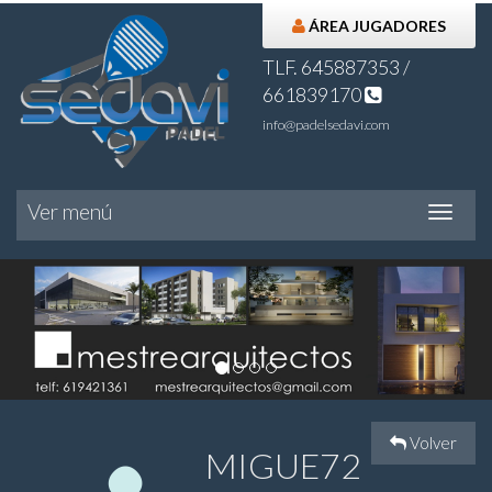
ÁREA JUGADORES
TLF. 645887353 /
661839170
info@padelsedavi.com
Ver menú
Ver
menú
Volver
MIGUE72