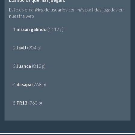
Los socios que mas juegan:
Este es el ranking de usuarios con más partidas jugadas en
nuestra web
1
nissan galindo
(1117 p)
2
JaviJ
(904 p)
3
Juanca
(812 p)
4
dasapa
(768 p)
5
PR13
(760 p)