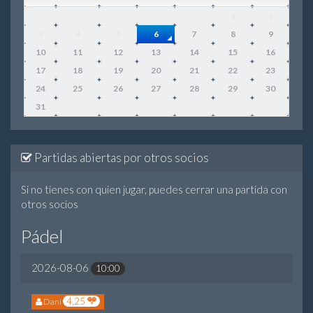
27
28
29
30
31
1
2
3
4
5
6
7
8
9
10
11
12
13
14
15
16
17
18
19
20
21
22
23
24
25
26
27
28
29
30
31
1
2
3
4
5
6
Partidas abiertas por otros socios
Si no tienes con quien jugar, puedes cerrar una partida con
otros socios
Pádel
2026-08-06
10:00
4,25
Dani