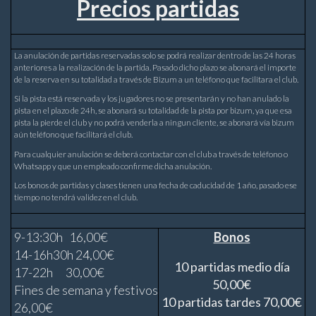
Precios partidas
La anulación de partidas reservadas solo se podrá realizar dentro de las 24 horas
anteriores a la realización de la partida. Pasado dicho plazo se abonará el importe
de la reserva en su totalidad a través de Bizum a un teléfono que facilitara el club.
Si la pista está reservada y los jugadores no se presentarán y no han anulado la
pista en el plazo de 24h, se abonará su totalidad de la pista por bizum, ya que esa
pista la pierde el club y no podrá venderla a ningun cliente, se abonará vía bizum
aún teléfono que facilitará el club.
Para cualquier anulación se deberá contactar con el club a través de teléfono o
Whatsapp y que un empleado confirme dicha anulación.
Los bonos de partidas y clases tienen una fecha de caducidad de 1 año, pasado ese
tiempo no tendrá validez en el club.
9-13:30h 16,00€
Bonos
14-16h30h 24,00€
10 partidas medio día
17-22h 30,00€
50,00€
Fines de semana y festivos
10 partidas tardes 70,00€
26,00€