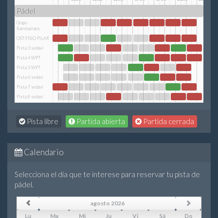
Pádel
Grupo
Raminatrans
OST-FISIO PILAR
Pista 3 sedavi
Pista 4 WPT
Pista 5 WPT
Pista 6 sedavi
Pista 7 sedavi
Pista 8 sedavi
Pista libre
Partida abierta
Partida cerrada
Calendario
Selecciona el día que te interese para reservar tu pista de
pádel.
agosto 2026
Lu
Ma
Mi
Ju
Vi
Sá
Do