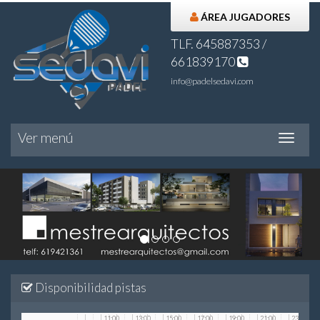
ÁREA JUGADORES
TLF. 645887353 /
661839170
info@padelsedavi.com
Ver menú
Ver
menú
Disponibilidad pistas
11:00
13:00
15:00
17:00
19:00
21:00
23:00