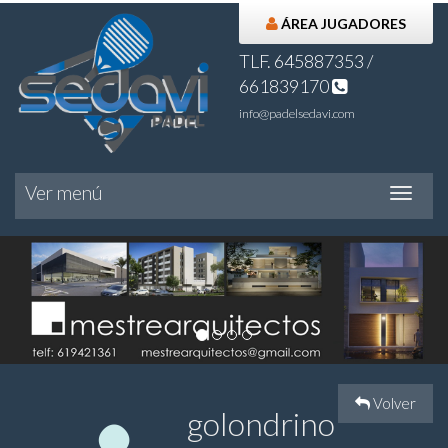
ÁREA JUGADORES
TLF. 645887353 /
661839170
info@padelsedavi.com
Ver menú
Ver
menú
Volver
golondrino