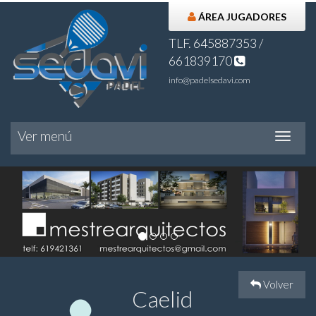
ÁREA JUGADORES
TLF. 645887353 /
661839170
info@padelsedavi.com
Ver menú
Ver
menú
Volver
Caelid